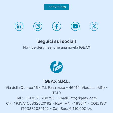
Iscriviti ora
Seguici sui social!
Non perderti neanche una novità IGEAX
IGEAX S.R.L.
Via delle Querce 16 - Z.I. Fenilrosso - 46019, Viadana (MN) -
ITALY
Tel.: +39 0375 780798 - Email: info@igeax.com
C.F. / P.IVA: 00832020192 - REA: MN - 183041 - COD. ISO:
IT00832020192 - Cap.Soc. € 110.000 i.v.