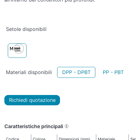
Setole disponibili
Materiali disponibili
DPP - DPBT
PP - PBT
Richiedi quotazione
Caratteristiche principali
Codice
Colore
Dimensioni (mm)
Materiale
Seto