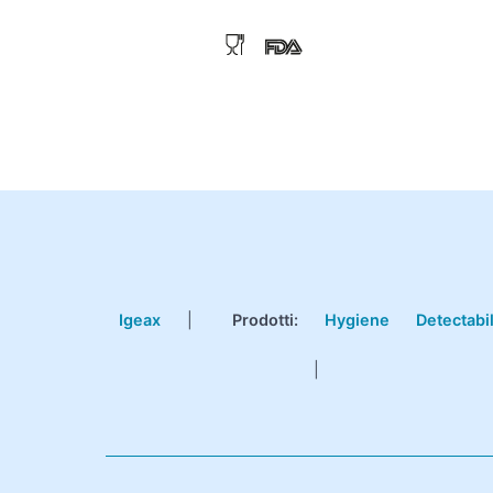
Igeax
|
Prodotti
:
Hygiene
Detectabi
|