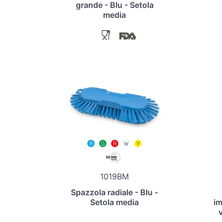
grande - Blu - Setola
media
1019BM
Spazzola radiale - Blu -
Setola media
i
v